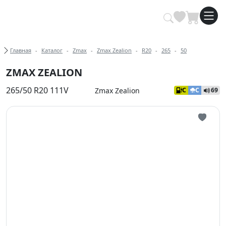
Купить автомобильные шины опт
Хлебные крошки
Главная
Каталог
Zmax
Zmax Zealion
R20
265
50
ZMAX ZEALION
265/50 R20 111V
Zmax Zealion
C
C
69
Иконка 
Иконка 
Иконка 
Иконка 
Иконка 