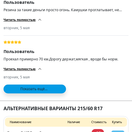
Пользователь
Резина за такие деньги просто огонь. Камушки проглатывает, не
шумит по асфальту. Кто ищет резину подешевле рекомендую! А
Читать полностью
самое главное лучше нашей раз в 100.
вторник, 5 мая
Пользователь
Проехал примерно 70 км.Дорогу держат,мягкая , вроде бы норм.
Читать полностью
вторник, 5 мая
Показать ещё...
АЛЬТЕРНАТИВНЫЕ ВАРИАНТЫ 215/60 R17
Наименование
Наличие
Стоимость
Купить