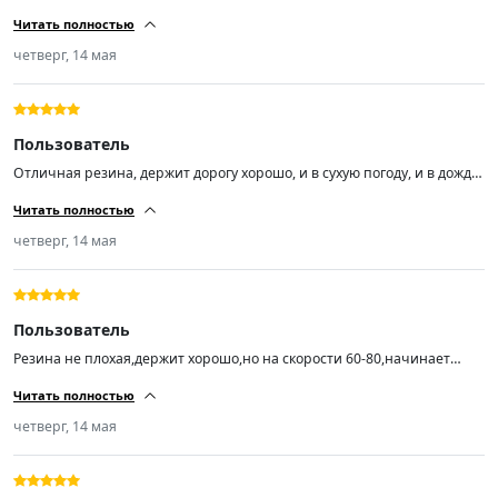
справляется,балансировка прошла успешно,на ходу не бьют ,короче
Читать полностью
за эту цену огонь 🔥🔥🔥
четверг, 14 мая
Пользователь
Отличная резина, держит дорогу хорошо, и в сухую погоду, и в дождь,
а погонять я люблю.
Читать полностью
четверг, 14 мая
Пользователь
Резина не плохая,держит хорошо,но на скорости 60-80,начинает
ехать как будто неровно,с большой скоростью этого не
Читать полностью
чувствуется,балансировку делали
четверг, 14 мая