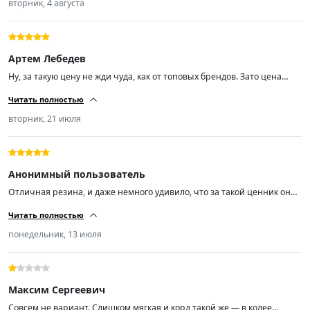
вторник, 4 августа
Артем Лебедев
Ну, за такую цену не жди чуда, как от топовых брендов. Зато цена
радует. Качество норм, не гудят, по дороге идут уверенно. Минусов не
Читать полностью
нашёл.
вторник, 21 июля
Анонимный пользователь
Отличная резина, и даже немного удивило, что за такой ценник она
реально норм. Уже 2 месяца езжу, и по горячему асфальту, и под
Читать полностью
дождём держит дорогу отлично. Очень мягкая, не шумит. На солярис
встала как надо. Минусов пока не заметил.
понедельник, 13 июля
Максим Сергеевич
Совсем не вариант. Слишком мягкая и корд такой же — в колее