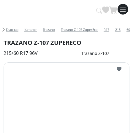
Купить автомобильные шины опт
Хлебные крошки
Главная
Каталог
Trazano
Trazano Z-107 ZuperEco
R17
215
60
TRAZANO Z-107 ZUPERECO
215/60 R17 96V
Trazano Z-107
Иконка 
Иконка 
Иконка 
Иконка 
Иконка 
Иконка 
Иконка 