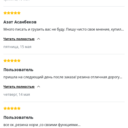
Азат Асанбеков
Много писать и грузить вас не буду. Пишу чисто свое мнение, купил
эти шины чисто из-за отзывов, так как бюджет был не большой. Не
Читать полностью
прогадал! Размер шин 225/55/ R18, отбалсировались хорошо. Мягкие
шум незначительный (средний). Советую пока цены не кусаются,
пятница, 15 мая
спрос вырастает и цены тоже.
Пользователь
пришла на следующий день после заказа! резина отличная дорогу
держит ! не шумит не гудит мягенькая! на шиномонтаже мастер
Читать полностью
сказал резина шикарная! поставил на Лифан смайл ! я доволен!
продавцу респект!)))!!!!!!!
четверг, 14 мая
Пользователь
все ок ,резина норм ,со своими функциями