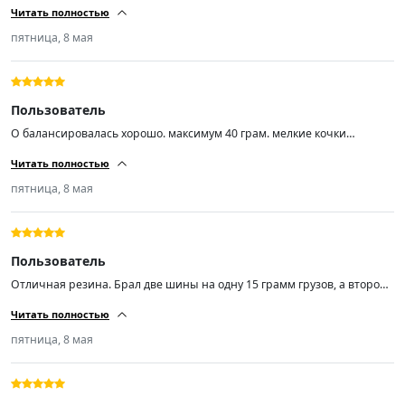
Читать полностью
30гр. это максимум. Диски стальные ваз r14 заводские 5 лет
эксплуатации. Недокама, блеватти, хердеганд что-то.... Если продавец
пятница, 8 мая
точно знает что делает, то можно пожелать только успехов во всём!
Пользователь
О балансировалась хорошо. максимум 40 грам. мелкие кочки
проглатывает и незаметно. Практически не шумит. пока доволен.
Читать полностью
пятница, 8 мая
Пользователь
Отличная резина. Брал две шины на одну 15 грамм грузов, а второй
по нулям. Не шумит. Товар стоит своих денег.
Читать полностью
пятница, 8 мая