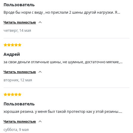
Пользователь
Вроде бы норм с виду , но прислали 2 шины другой нагрузки. Я
заказал Trazano ZuperEco Z-107 Шины летние 205/55 R16 94W , а мне
Читать полностью
пришли Trazano ZuperEco Z-107 Шины летние 205/55 R16 91V.
четверг, 14 мая
Андрей
за свои деньги отличные шины, не шумные, достаточно мягкие,
сцепление с дорогой отличное, управляемость отлично!
Читать полностью
вторник, 12 мая
Пользователь
хорошая резина. у меня был такой протектор как у этой резины.
другую эксперементировать не буду. почти 70т.км проехал. покупкой
Читать полностью
доволен.спасибо.
суббота, 9 мая