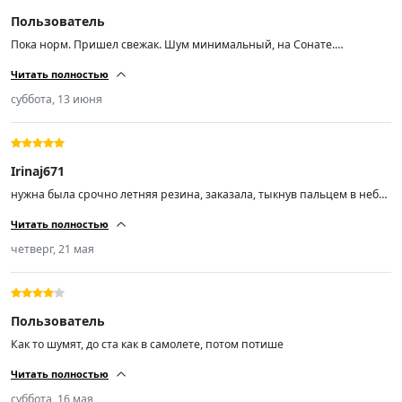
Пользователь
Пока норм. Пришел свежак. Шум минимальный, на Сонате.
Протектор хороший, при скорости 200 аквапланирования не ловил
Читать полностью
суббота, 13 июня
Irinaj671
нужна была срочно летняя резина, заказала, тыкнув пальцем в небо,
не пожалела, спасибо, рекомендую
Читать полностью
четверг, 21 мая
Пользователь
Как то шумят, до ста как в самолете, потом потише
Читать полностью
суббота, 16 мая