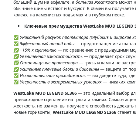
больший шум на асфальте, а
большая жесткость
может н
обычные шины встают и буксуют. В обмен вы получаете 
колеях, на каменистых подъёмах и в глубоком песке.
Ключевые преимущества WestLake MUD LEGEND S
✅
Уникальный рисунок протектора (глубокие и широкие к
✅
Эффективный отвод воды
— предотвращение аквапла
✅ +15% к сцеплению
— по сравнению с предыдущими мод
✅ Увеличенная износостойкость
— продлевает срок служ
✅ Самоочищение протектора
— грязь и камни не застр
✅ Усиленные плечевые блоки и боковины
— защита от пор
✅
Исключительная проходимость
— вы доедете туда, гд
✅
Уверенность в экстремальных условиях
— никаких ком
WestLake MUD LEGEND SL366
— это идеальный выбор для
превосходное сцепление на грязи и камнях. Самоочищен
жесткость, но взамен вы получаете способность доехать
новые горизонты,
WestLake MUD LEGEND SL366
станет 