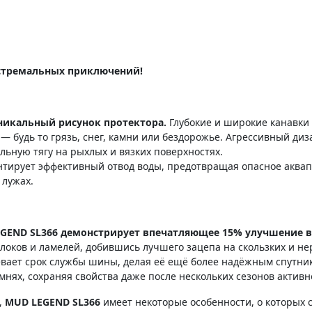
экстремальных приключений!
уникальный рисунок протектора.
Глубокие и широкие канавки
— будь то грязь, снег, камни или бездорожье. Агрессивный д
ную тягу на рыхлых и вязких поверхностях.
нтирует эффективный отвод воды, предотвращая опасное аквап
 лужах.
GEND SL366 демонстрирует впечатляющее 15% улучшение в
оков и ламелей, добившись лучшего зацепа на скользких и не
вает срок службы шины, делая её ещё более надёжным спутник
амнях, сохраняя свойства даже после нескольких сезонов активн
,
MUD LEGEND SL366
имеет некоторые особенности, о которых с