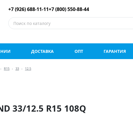
е шины оптом и в роз
+7 (926) 688-11-11
+7 (800) 550-88-44
АНИИ
ДОСТАВКА
ОПТ
ГАРАНТИЯ
R15
33
12.5
D 33/12.5 R15 108Q