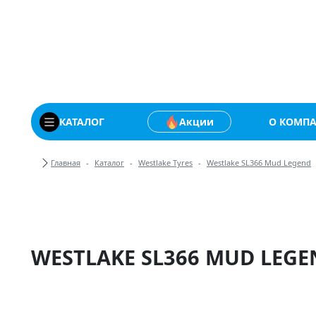
Купить автомобильны
КАТАЛОГ
Акции
О КОМП
Хлебные крошки
Главная
Каталог
Westlake Tyres
Westlake SL366 Mud Legend
WESTLAKE SL366 MUD LEGEN