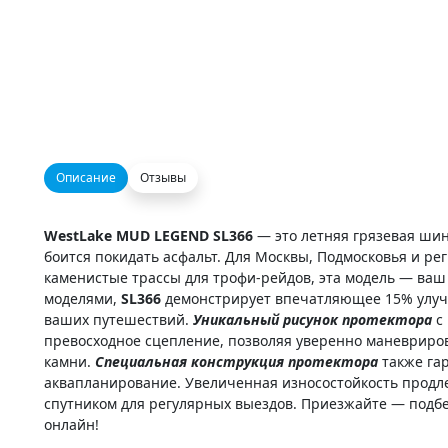
Описание
Отзывы
WestLake MUD LEGEND SL366
— это летняя грязевая шин
боится покидать асфальт. Для Москвы, Подмосковья и рег
каменистые трассы для трофи-рейдов, эта модель — ва
моделями,
SL366
демонстрирует впечатляющее 15% улучш
ваших путешествий.
Уникальный рисунок протектора
с 
превосходное сцепление, позволяя уверенно маневрирова
камни.
Специальная конструкция протектора
также га
аквапланирование. Увеличенная износостойкость продл
спутником для регулярных выездов. Приезжайте — подб
онлайн!