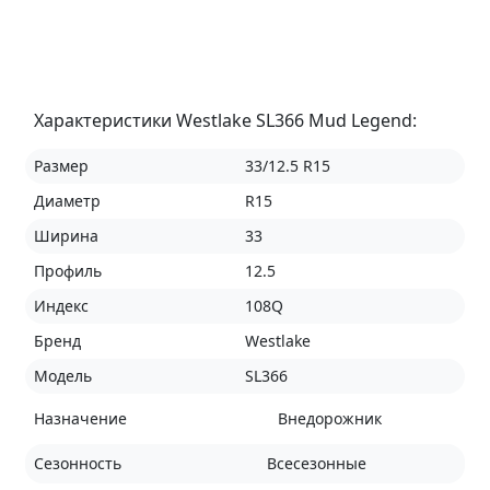
Характеристики Westlake SL366 Mud Legend:
Размер
33/12.5 R15
Диаметр
R15
Ширина
33
Профиль
12.5
Индекс
108Q
Бренд
Westlake
Модель
SL366
Назначение
Внедорожник
Сезонность
Всесезонные