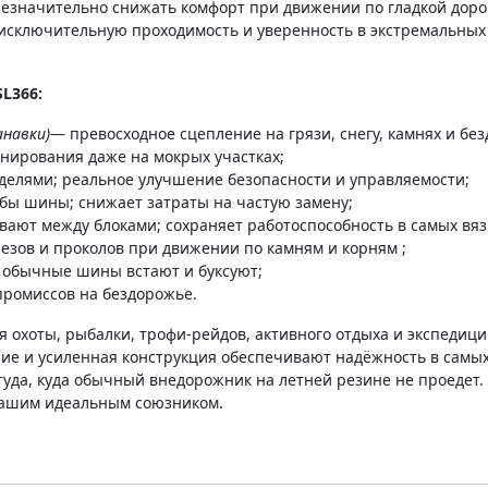
езначительно снижать комфорт при движении по гладкой дороге.
исключительную проходимость и уверенность в экстремальных 
L366:
анавки)
— превосходное сцепление на грязи, снегу, камнях и бе
нирования даже на мокрых участках;
елями; реальное улучшение безопасности и управляемости;
бы шины; снижает затраты на частую замену;
евают между блоками; сохраняет работоспособность в самых вяз
езов и проколов при движении по камням и корням ;
е обычные шины встают и буксуют;
промиссов на бездорожье.
 охоты, рыбалки, трофи-рейдов, активного отдыха и экспедици
ие и усиленная конструкция обеспечивают надёжность в самых 
 туда, куда обычный внедорожник на летней резине не проеде
вашим идеальным союзником.