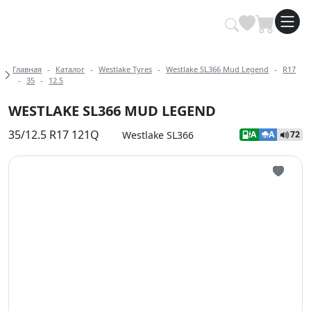
Купить автомобильные шины опт
Хлебные крошки
Главная
Каталог
Westlake Tyres
Westlake SL366 Mud Legend
R17
35
12.5
WESTLAKE SL366 MUD LEGEND
35/12.5 R17 121Q
Westlake SL366
A
A
72
Иконка 
Иконка 
Иконка 
Иконка 
Иконка 
Иконка 